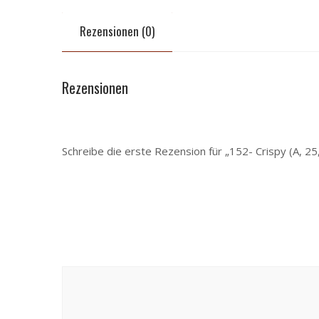
Rezensionen (0)
Rezensionen
Es gibt noch keine Rezensionen.
Schreibe die erste Rezension für „152- Crispy (A, 25,
Deine E-Mail-Adresse wird nicht veröffentlicht.
Erfor
Deine Bewertung
*
Deine Rezension
*