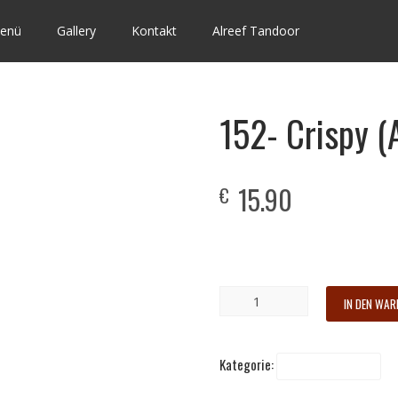
enü
Gallery
Kontakt
Alreef Tandoor
152- Crispy (A
15.90
€
Gebratene Hähnchenstücke m
IN DEN WA
Kategorie:
Westliche Küche