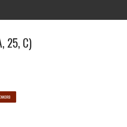
, 25, C)
it Beilagen
RENKORB