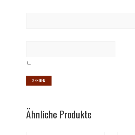
Name
*
E-Mail
*
Meinen Namen, meine E-Mail-Adresse und meine
Ähnliche Produkte