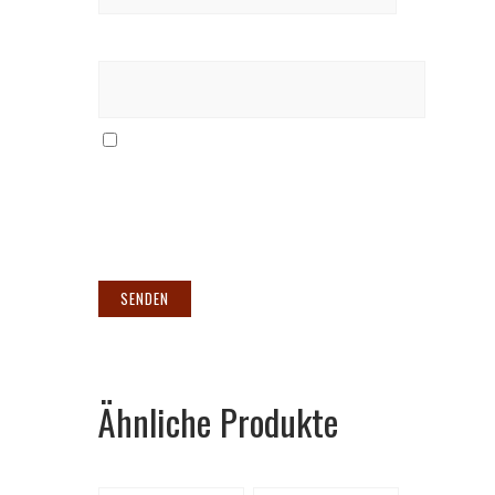
E-Mail
*
Meinen Namen, meine E-Mail-
Adresse und meine Website in
diesem Browser für die nächste
Kommentierung speichern.
Ähnliche Produkte