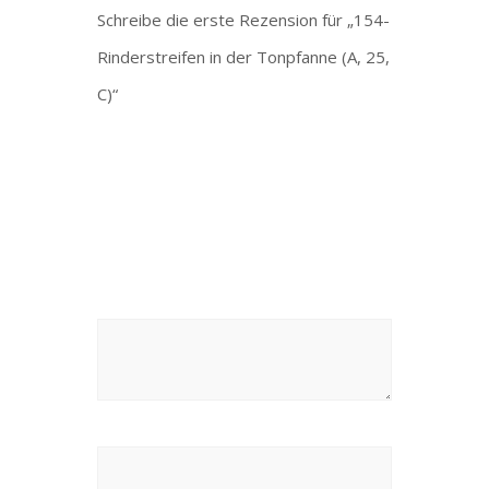
Schreibe die erste Rezension für „154-
Rinderstreifen in der Tonpfanne (A, 25,
C)“
Deine E-Mail-Adresse wird nicht
veröffentlicht.
Erforderliche Felder sind
mit
*
markiert
Deine Bewertung
*
Deine Rezension
*
Name
*