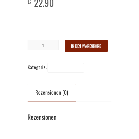
22.90
€
Mit Gemüse, Knoblauch,
Tomatensauce und Reis
IN DEN WARENKORB
Kategorie:
Westliche Küche
Rezensionen (0)
Rezensionen
Es gibt noch keine Rezensionen.